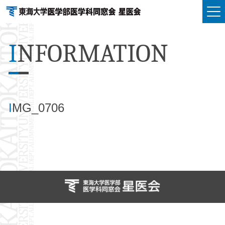
I
NFORMATION
I
MG_0706