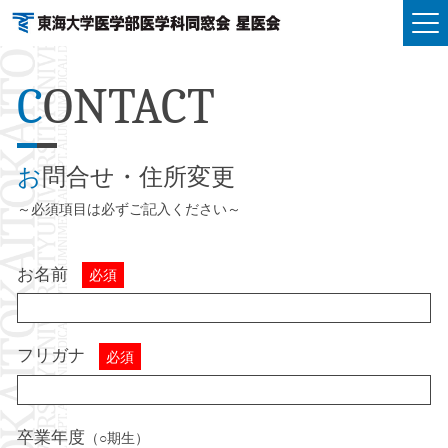
C
ONTACT
お
問合せ・住所変更
必須項目は必ずご記入ください
お名前
必須
フリガナ
必須
卒業年度
（○期生）