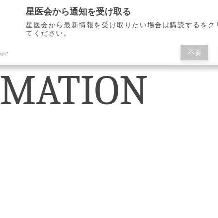
星医会から通知を受け取る
星医会から最新情報を受け取りたい場合は購読するをク
てください。
会紹介
星医会賞
支部紹介
会報誌
Link
D
不要
ush7
MATION