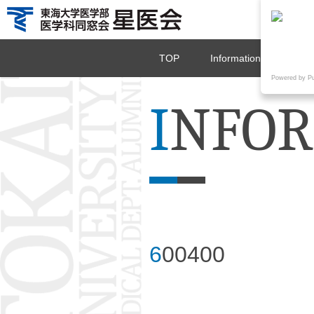
TOP
Information
星医
Powered by P
I
NFOR
6
00400